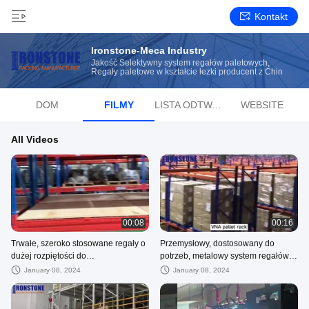
Kontakt
Ironstone-Meca Industry
Jakość Selektywny system regałów paletowych,
Regały paletowe w kształcie łezki producent z Chin
DOM
FILMY
LISTA ODTWARZANIA
WEBSITE
All Videos
00:08
00:16
Trwałe, szeroko stosowane regały o
Przemysłowy, dostosowany do
dużej rozpiętości do
potrzeb, metalowy system regałów
przechowywania masowego w
paletowych
January 08, 2024
January 08, 2024
cenie fabrycznej