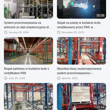
00:19
00:36
System przechowywania na
Stojak na palety w kształcie łezki,
antresoli ze stali antykorozyjnej dla
certyfikowany przez RMI, w
dużych magazynów
standardzie amerykańskim
January 08, 2024
December 05, 2023
03:03
00:40
Regał paletowy w kształcie łezki z
Wysokiej klasy zautomatyzowany
certyfikatem RMI
system przechowywania i
wyszukiwania kartonów w
June 25, 2023
April 04, 2023
magazynie automatycznym
00:58
00:44