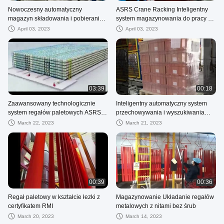
Nowoczesny automatyczny
ASRS Crane Racking Inteligentny
magazyn składowania i pobierania
system magazynowania do pracy w
ze skomputeryzowanym systemem
magazynie przez cały rok
April 03, 2023
April 03, 2023
operacyjnym
03:39
00:18
Zaawansowany technologicznie
Inteligentny automatyczny system
system regałów paletowych ASRS
przechowywania i wyszukiwania
dla lepszego zarządzania zapasami
rozwiązania regałów
March 22, 2023
March 21, 2023
magazynowych
00:39
00:36
Regał paletowy w kształcie łezki z
Magazynowanie Układanie regałów
certyfikatem RMI
metalowych z nitami bez śrub
March 20, 2023
March 14, 2023