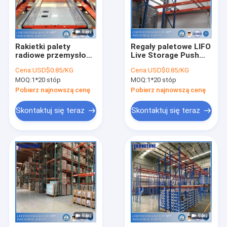
Rakietki palety
Regały paletowe LIFO
radiowe przemysłowe
Live Storage Push
z ceną fabryczną
Back z
Cena:
USD$0.85/KG
Cena:
USD$0.85/KG
wszechstronnością i
MOQ:
1*20 stóp
MOQ:
1*20 stóp
wysoką
kompatybilnością
Pobierz najnowszą cenę
Pobierz najnowszą cenę
Skontaktuj się teraz
Skontaktuj się teraz
Dom
Produkty
Filmy