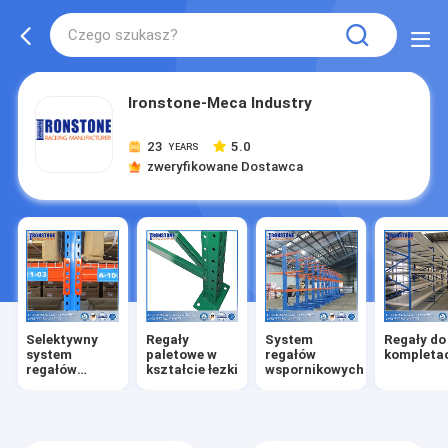
Ironstone-Meca Industry
23
5.0
YEARS
zweryfikowane Dostawca
Selektywny
Regały
System
Regały do ​
system
paletowe w
regałów
kompletac
regałów
kształcie łezki
wspornikowych
paletowych