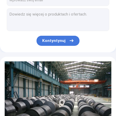
Półki magazynowe ze stali wysokiej jakości z łatwym demontażem i przenoszeniem
Stalowy regał magazynowy z regulacją wysokości o wysokości 50 mm z ładowaniem ręcznym
Q355 Stalowy regał paletowy o podwójnej głębokości i podwójnej gęstości przechowywania
Automatyczny system wybierania magazynu do wysokowydajnego przechowywania i wyszukiwania
Wydajny system modułów wybierania w stojaku do kompaktowego przechowywania w magazynie
Kontyntynuj
Różne moduły magazynowe SKU do przechowywania o dużej gęstości
Wielopoziomowy system pobierania modułów do dużych obciążeń i oszczędności pracy w przemyśle
ODM Dostosowany system regałów stalowych typu Gravity Push Back z intensywnym przechowywaniem
Nowy typ dynamicznego systemu regałów kartonowych z niskimi kosztami pracy
Samozamykająca się belka schodkowa do regałów paletowych Teardrop