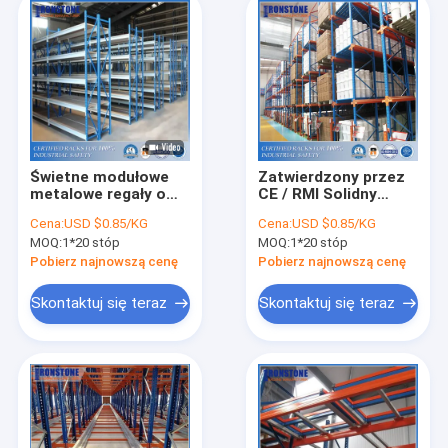
Świetne modułowe
Zatwierdzony przez
metalowe regały o
CE / RMI Solidny
dużej rozpiętości z
metalowy napęd w
Cena:
USD $0.85/KG
Cena:
USD $0.85/KG
wysoce przenośnymi
regałach
MOQ:
1*20 stóp
MOQ:
1*20 stóp
i łatwymi do
magazynowych
rozbudowy
Pobierz najnowszą cenę
Pobierz najnowszą cenę
Skontaktuj się teraz
Skontaktuj się teraz