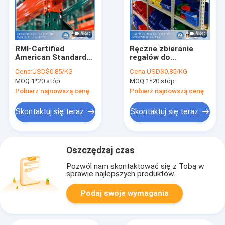
RMI-Certified
Ręczne zbieranie
American Standard
regałów do
Warehouse Teardrop
przechowywania
Cena:
USD$0.85/KG
Cena:
USD$0.85/KG
Palet Rack
nitów bez śrub
MOQ:
1*20 stóp
MOQ:
1*20 stóp
Pobierz najnowszą cenę
Pobierz najnowszą cenę
Skontaktuj się teraz
Skontaktuj się teraz
Oszczędzaj czas
Pozwól nam skontaktować się z Tobą w
sprawie najlepszych produktów.
Podaj swoje wymagania