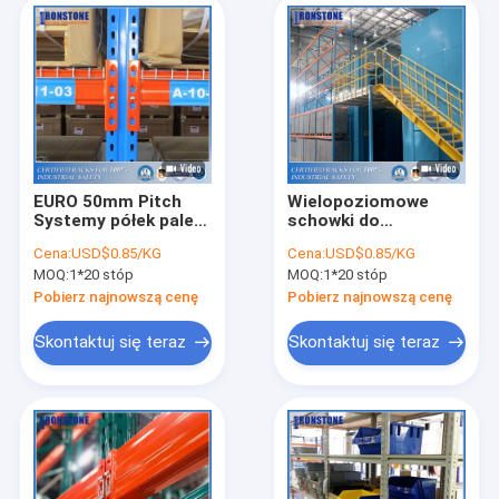
EURO 50mm Pitch
Wielopoziomowe
Systemy półek palet
schowki do
do magazynów
przechowywania i
Cena:
USD$0.85/KG
Cena:
USD$0.85/KG
ręcznego zbierania
MOQ:
1*20 stóp
MOQ:
1*20 stóp
Pobierz najnowszą cenę
Pobierz najnowszą cenę
Skontaktuj się teraz
Skontaktuj się teraz