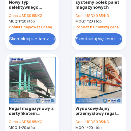
Nowy typ
systemy półek palet
O nas
selektywnego
magazynowych
systemu regałów
Cena:
USD$0.85/KG
Cena:
USD$0.85/KG
paletowych do
Wycieczka po fabryce
MOQ:
1*20 stóp
MOQ:
1*20 stóp
przechowywania w
magazynie
Pobierz najnowszą cenę
Pobierz najnowszą cenę
Kontrola jakości
Skontaktuj się teraz
Skontaktuj się teraz
Poprosić o wycenę
Selektywny system regałów paletowych
Regały paletowe w kształcie łezki
System regałów wspornikowych
Regał magazynowy z
Wysokowydajny
Regały do ​​kompletacji
certyfikatem
przemysłowy regał
powszechnego
wspornikowy
Platforma na antresoli
Cena:
USD$0.85/KG
Cena:
USD$0.85/KG
użytku o trwałej
malowany proszkowo
MOQ:
1*20 stóp
MOQ:
1*20 stóp
konstrukcji
do przechowywania