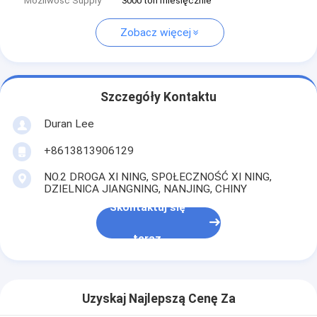
Możliwość Supply
3000 ton miesięcznie
Zobacz więcej
Szczegóły Kontaktu
Duran Lee
+8613813906129
NO.2 DROGA XI NING, SPOŁECZNOŚĆ XI NING,
DZIELNICA JIANGNING, NANJING, CHINY
Skontaktuj się
teraz
Uzyskaj Najlepszą Cenę Za