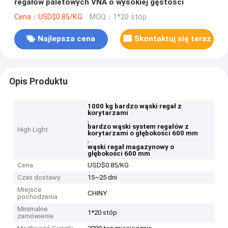
regałów paletowych VNA o wysokiej gęstości
Cena：USD$0.85/KG
MOQ：1*20 stóp
Najlepsza cena
Skontaktuj się teraz
Opis Produktu
1000 kg bardzo wąski regał z
korytarzami
,
bardzo wąski system regałów z
High Light
korytarzami o głębokości 600 mm
,
wąski regał magazynowy o
głębokości 600 mm
Cena
USD$0.85/KG
Czas dostawy
15~25 dni
Miejsce
CHINY
pochodzenia
Minimalne
1*20 stóp
zamówienie