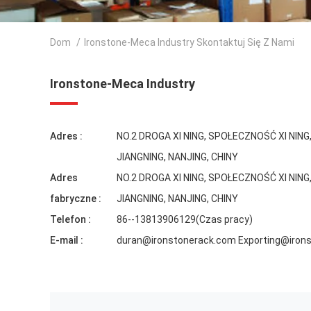
Dom
/
Ironstone-Meca Industry Skontaktuj Się Z Nami
Ironstone-Meca Industry
Adres :
NO.2 DROGA XI NING, SPOŁECZNOŚĆ XI NING,
JIANGNING, NANJING, CHINY
Adres
NO.2 DROGA XI NING, SPOŁECZNOŚĆ XI NING,
fabryczne :
JIANGNING, NANJING, CHINY
Telefon :
86--13813906129(Czas pracy)
E-mail :
duran@ironstonerack.com Exporting@iron