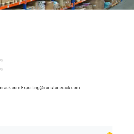
29
29
erack.com Exporting@ironstonerack.com