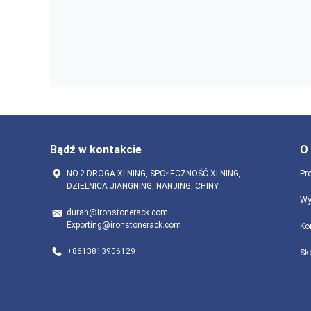
Bądź w kontakcie
O
NO.2 DROGA XI NING, SPOŁECZNOŚĆ XI NING,
Pro
DZIELNICA JIANGNING, NANJING, CHINY
Wy
duran@ironstonerack.com
Exporting@ironstonerack.com
Ko
+8613813906129
Sk