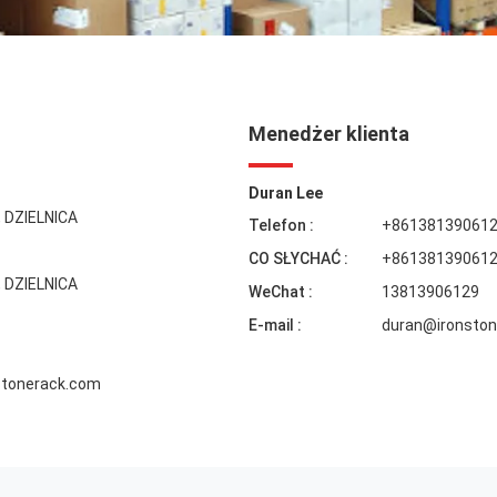
Menedżer klienta
Duran Lee
 DZIELNICA
Telefon :
+86138139061
CO SŁYCHAĆ :
+86138139061
 DZIELNICA
WeChat :
13813906129
E-mail :
duran@ironston
stonerack.com