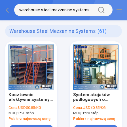
Warehouse Steel Mezzanine Systems
(61)
Kosztownie
System stojaków
efektywne systemy
podłogowych o
stolarki stalowej
wysokim
Cena:
USD$0.85/KG
Cena:
USD$0.85/KG
wykorzystaniu
MOQ:
1*20 stóp
MOQ:
1*20 stóp
Pobierz najnowszą cenę
Pobierz najnowszą cenę