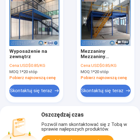
Wyposażenie na
Mezzaniny
zewnątrz
Mezzaniny
przemysłowe
Cena:
USD$0.85/KG
Cena:
USD$0.85/KG
podtrzymane na
MOQ:
1*20 stóp
MOQ:
1*20 stóp
półce
Pobierz najnowszą cenę
Pobierz najnowszą cenę
Skontaktuj się teraz
Skontaktuj się teraz
Oszczędzaj czas
Pozwól nam skontaktować się z Tobą w
sprawie najlepszych produktów.