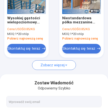
O nas
Wycieczka po fabryce
Wysokiej gęstości
Niestandardowa
wielopoziomowy
półka mezzanine
Kontrola jakości
stojak do
optymalizująca
Cena:
USD$0.85/KG
Cena:
USD$0.85/KG
przechowywania
przestrzeń pionową
MOQ:
1*20 stóp
MOQ:
1*20 stóp
mezaniny
Poprosić o wycenę
Pobierz najnowszą cenę
Pobierz najnowszą cenę
Skontaktuj się teraz
Skontaktuj się teraz
Selektywny system regałów paletowych
Zobacz więcej
Regały paletowe w kształcie łezki
System regałów wspornikowych
Zostaw Wiadomość
Odpowiemy Szybko
Regały do ​​kompletacji
Platforma na antresoli