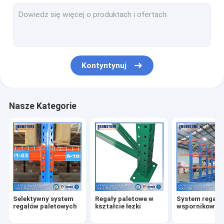
Radiowy system regałów wahadłowych
System regałów o bardzo wąskim korytarzu
Napęd w systemie regałowym
Kontyntynuj
System regałów push-back
Kartonowy stojak przepływowy
Nasze Kategorie
System regałów paletowych o podwójnej głębokości
Moduły odbioru magazynu
Produkty z siatki drucianej
Produkty bezpieczeństwa w stojakach
Selektywny system
Regały paletowe w
System regałó
System regałów ASRS
regałów paletowych
kształcie łezki
wspornikowyc