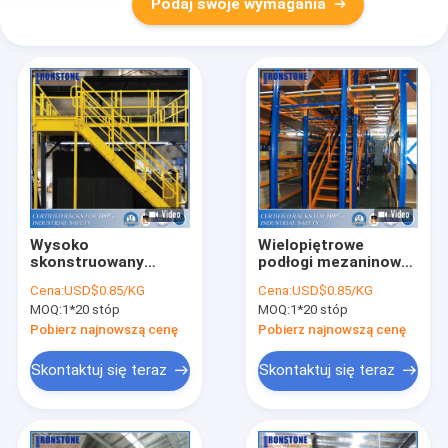
Podaj swoje wymagania
Wysoko
Wielopiętrowe
skonstruowany
podłogi mezaninowe
konfigurowalny
zwiększają
Cena:
USD$0.85/KG
Cena:
USD$0.85/KG
stojak do
wykorzystanie
MOQ:
1*20 stóp
MOQ:
1*20 stóp
przechowywania
powierzchni
podłogi mezzanine
magazynowej
Pobierz najnowszą cenę
Pobierz najnowszą cenę
Skontaktuj się teraz
Skontaktuj się teraz