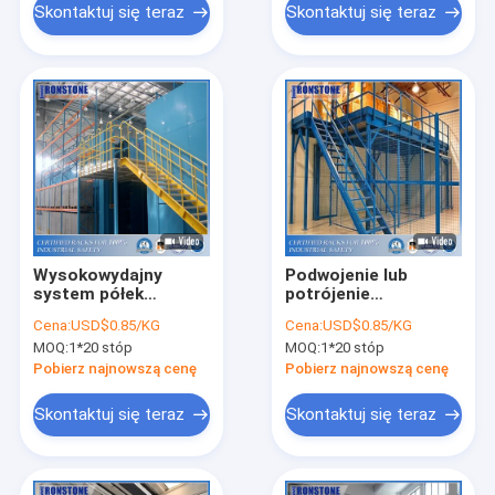
Skontaktuj się teraz
Skontaktuj się teraz
Wysokowydajny
Podwojenie lub
system półek
potrójenie
stalowych do użytku
dostępnych
Cena:
USD$0.85/KG
Cena:
USD$0.85/KG
przestrzennego
powierzchni
MOQ:
1*20 stóp
MOQ:
1*20 stóp
magazynowych
Pobierz najnowszą cenę
Pobierz najnowszą cenę
Skontaktuj się teraz
Skontaktuj się teraz