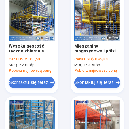
Wysoka gęstość
Mieszaniny
ręczne zbieranie
magazynowe i półki
materiałów
wielowarstwowe
Cena:
USD$0.85/KG
Cena:
USD$ 0.85/KG
Składowanie półki
MOQ:
1*20 stóp
MOQ:
1*20 stóp
mezaninowej
Pobierz najnowszą cenę
Pobierz najnowszą cenę
Skontaktuj się teraz
Skontaktuj się teraz
Dom
Produkty
Filmy