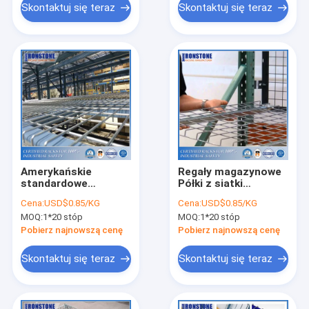
Skontaktuj się teraz
Skontaktuj się teraz
Amerykańskie
Regały magazynowe
standardowe
Półki z siatki
produkty z siatki
drucianej
Cena:
USD$0.85/KG
Cena:
USD$0.85/KG
drucianej
MOQ:
1*20 stóp
MOQ:
1*20 stóp
Pobierz najnowszą cenę
Pobierz najnowszą cenę
Skontaktuj się teraz
Skontaktuj się teraz