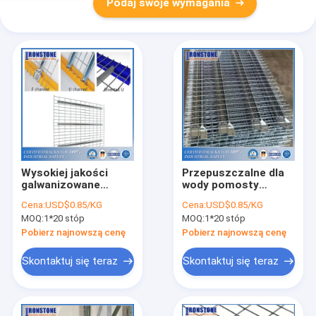
Podaj swoje wymagania
Wysokiej jakości
Przepuszczalne dla
galwanizowane
wody pomosty
produkty z siatki
druciane do ciężkich
Cena:
USD$0.85/KG
Cena:
USD$0.85/KG
drucianej do regałów
regałów paletowych
MOQ:
1*20 stóp
MOQ:
1*20 stóp
paletowych
w magazynie
Pobierz najnowszą cenę
Pobierz najnowszą cenę
Skontaktuj się teraz
Skontaktuj się teraz