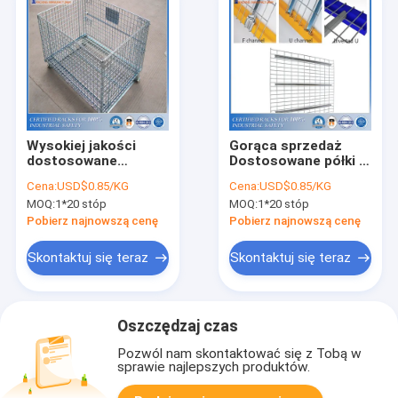
Wysokiej jakości
Gorąca sprzedaż
dostosowane
Dostosowane półki z
stalowe półki
siatki drucianej do
Cena:
USD$0.85/KG
Cena:
USD$0.85/KG
magazynowe z siatki
przechowywania
MOQ:
1*20 stóp
MOQ:
1*20 stóp
drucianej
Stalowy stojak
magazynowy
Pobierz najnowszą cenę
Pobierz najnowszą cenę
Skontaktuj się teraz
Skontaktuj się teraz
Oszczędzaj czas
Pozwól nam skontaktować się z Tobą w
sprawie najlepszych produktów.