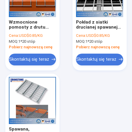
O nas
Wycieczka po fabryce
Wzmocnione
Pokład z siatki
pomosty z drutu
drucianej spawanej
Kontrola jakości
ocynkowanego do
ze stali ocynkowanej
Cena:
USD$0.85/KG
Cena:
USD$0.85/KG
regałów paletowych
do regału paletowego
MOQ:
1*20 stóp
MOQ:
1*20 stóp
oferujące dodatkowe
Poprosić o wycenę
wsparcie
Pobierz najnowszą cenę
Pobierz najnowszą cenę
Skontaktuj się teraz
Skontaktuj się teraz
Selektywny system regałów paletowych
Regały paletowe w kształcie łezki
System regałów wspornikowych
Regały do ​​kompletacji
Platforma na antresoli
Spawana,