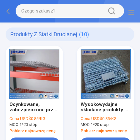
Produkty Z Siatki Drucianej
(10)
Ocynkowane,
Wysokowydajne
zabezpieczone przed
składane produkty z
korozją pokrycie z
siatki drucianej
Cena:
USD$0.85/KG
Cena:
USD$0.85/KG
drutu
MOQ:
1*20 stóp
MOQ:
1*20 stóp
wodospadowego
Pobierz najnowszą cenę
Pobierz najnowszą cenę