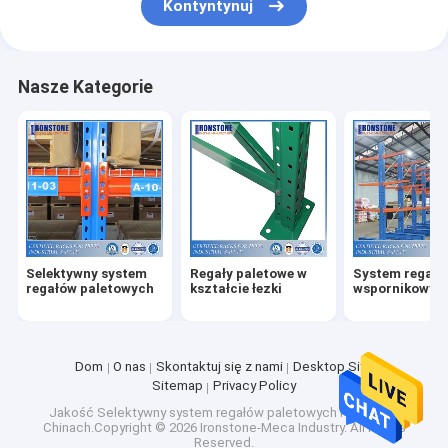
Kontyntynuj
Nasze Kategorie
Selektywny system
Regały paletowe w
System regałó
regałów paletowych
kształcie łezki
wspornikowyc
Dom
O nas
Skontaktuj się z nami
Desktop Site
Sitemap
Privacy Policy
Jakość
Selektywny system regałów paletowych
Fabryka w
Chinach.Copyright © 2026 Ironstone-Meca Industry. All Rights
Reserved.