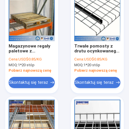
Magazynowe regały
Trwałe pomosty z
paletowe z
drutu ocynkowanego
ocynkowanymi
do systemu regałów
Cena:
USD$0.85/KG
Cena:
USD$0.85/KG
półkami z siatki
paletowych o dużej
MOQ:
1*20 stóp
MOQ:
1*20 stóp
drucianej do
wytrzymałości
przechowywania
Pobierz najnowszą cenę
Pobierz najnowszą cenę
Skontaktuj się teraz
Skontaktuj się teraz
Dom
Produkty
Filmy