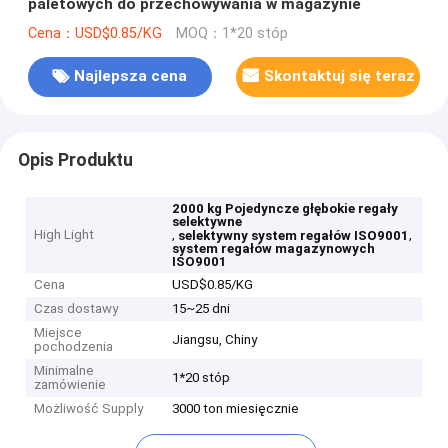
paletowych do przechowywania w magazynie
Cena：USD$0.85/KG
MOQ：1*20 stóp
Najlepsza cena
Skontaktuj się teraz
Opis Produktu
2000 kg Pojedyncze głębokie regały
selektywne
High Light
,
,
selektywny system regałów ISO9001
system regałów magazynowych
ISO9001
Cena
USD$0.85/KG
Czas dostawy
15~25 dni
Miejsce
Jiangsu, Chiny
pochodzenia
Minimalne
1*20 stóp
zamówienie
Możliwość Supply
3000 ton miesięcznie