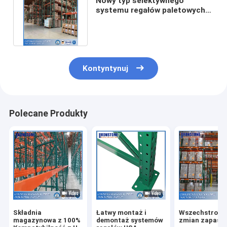
Nowy typ selektywnego
systemu regałów paletowych
do przechowywania w
magazynie
Kontyntynuj
Polecane Produkty
Składnia
Łatwy montaż i
Wszechstronn
magazynowa z 100%
demontaż systemów
zmian zapasó