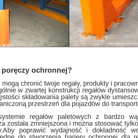
a poręczy ochronnej?
mogą chronić twoje regały, produkty i pracown
gólnie w zwartej konstrukcji regałów dystan
ęstości składowania palety są zwykle umieszcz
aniczoną przestrzeń dla pojazdów do transport
ystemie regałów paletowych z bardzo wąs
za została zmniejszona i można stosować tylk
zy.Aby poprawić wydajność i dokładność w
ędne do stworzenia bariery ochronnej dla 