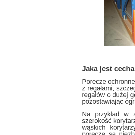
Jaka jest cech
Poręcze ochronne 
z regałami, szcze
regałów o dużej g
pozostawiając ogr
Na przykład w s
szerokość korytar
wąskich korytar
poręcze są niezb