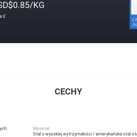
SD$0.85/KG
a £
CECHY
wych
Materiał:
Stal o wysokiej wytrzymałości / amerykańska stal 