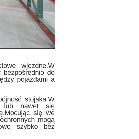
etowe wjezdne.W
ć bezpośrednio do
iędzy pojazdami a
pójność stojaka.W
ć lub nawet się
fę.Mocując się we
 ochronnych mogą
nowo szybko bez