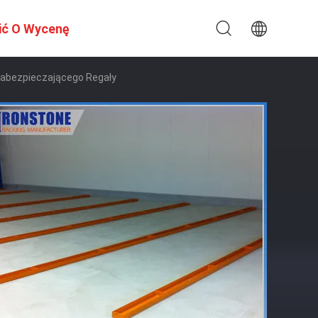
ić O Wycenę
abezpieczającego Regały