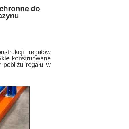
chronne do
azynu
trukcji regałów
ykle konstruowane
 pobliżu regału w