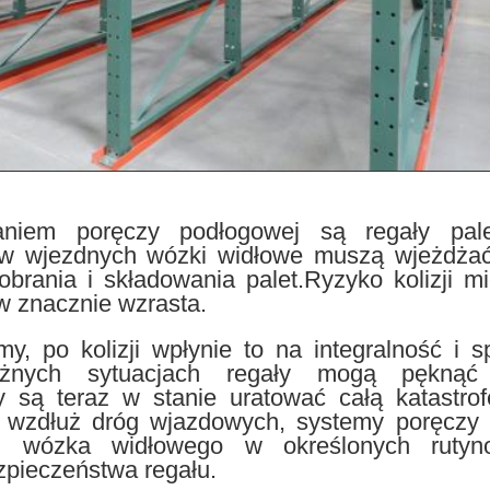
aniem poręczy podłogowej są regały pal
łów wjezdnych wózki widłowe muszą wjeżdża
obrania i składowania palet.Ryzyko kolizji m
w znacznie wzrasta.
y, po kolizji wpłynie to na integralność i s
ażnych sytuacjach regały mogą pękną
dy są teraz w stanie uratować całą katastro
 wzdłuż dróg wjazdowych, systemy poręczy
ch wózka widłowego w określonych ruty
zpieczeństwa regału.