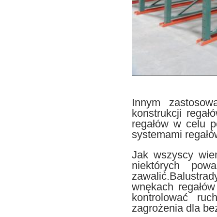
Innym zastosow
konstrukcji rega
regałów w celu p
systemami regałó
Jak wszyscy wiem
niektórych pow
zawalić.Balustra
wnękach regałów
kontrolować ru
zagrożenia dla be