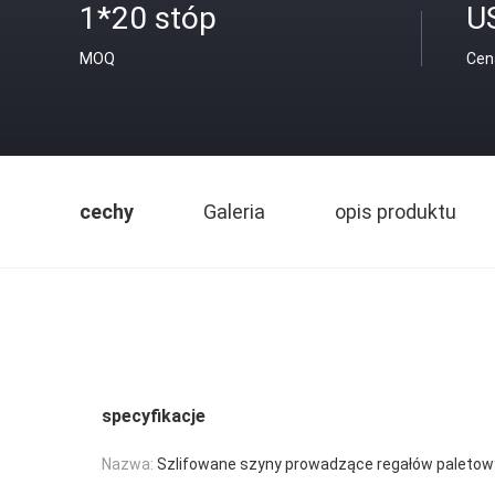
1*20 stóp
U
MOQ
Cen
cechy
Galeria
opis produktu
specyfikacje
Nazwa:
Szlifowane szyny prowadzące regałów paleto