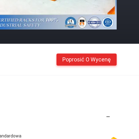
Poprosić O Wycenę
standardowa