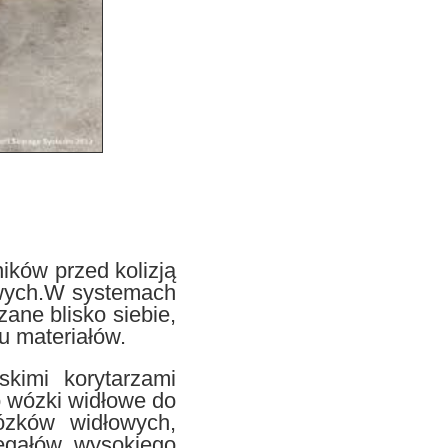
ików przed kolizją
sowych.W systemach
ane blisko siebie,
u materiałów.
kimi korytarzami
o wózki widłowe do
ózków widłowych,
regałów wysokiego