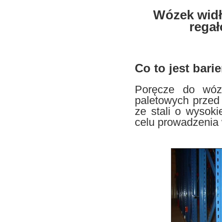
Wózek wid
rega
Co to jest bar
Poręcze do wóz
paletowych przed
ze stali o wysok
celu prowadzenia