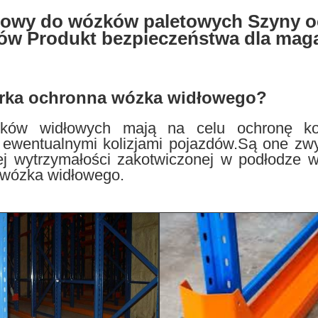
łowy do wózków paletowych Szyny o
łów Produkt bezpieczeństwa dla mag
ierka ochronna wózka widłowego?
ków widłowych mają na celu ochronę kons
 ewentualnymi kolizjami pojazdów.Są one zw
iej wytrzymałości zakotwiczonej w podłodze w
 wózka widłowego.