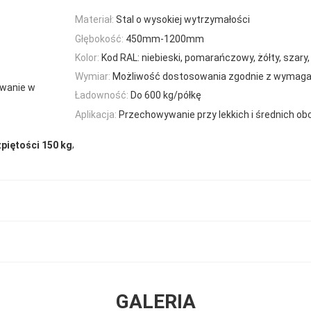
Materiał:
Stal o wysokiej wytrzymałości
Głębokość:
450mm-1200mm
Kolor:
Kod RAL: niebieski, pomarańczowy, żółty, szary, b
Wymiar:
Możliwość dostosowania zgodnie z wymaga
ywanie w
Ładowność:
Do 600 kg/półkę
Aplikacja:
Przechowywanie przy lekkich i średnich ob
,
zpiętości 150 kg
GALERIA