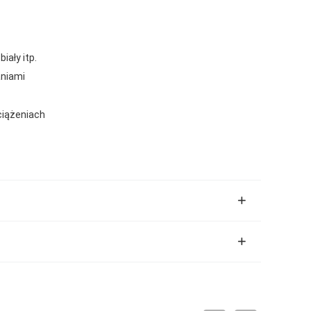
iały itp.
niami
ciążeniach