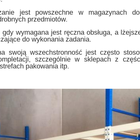
ązanie jest powszechne w magazynach do
drobnych przedmiotów.
 gdy wymagana jest ręczna obsługa, a lżejsz
czające do wykonania zadania.
a swoją wszechstronność jest często stos
ompletacji, szczególnie w sklepach z częś
trefach pakowania itp.