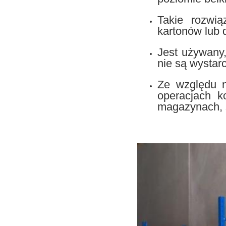
Takie rozwi
kartonów lub 
Jest używany,
nie są wystar
Ze względu n
operacjach k
magazynach, s