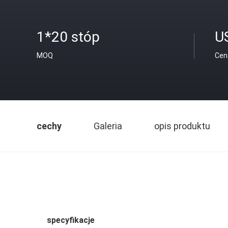
1*20 stóp
U
MOQ
Cen
cechy
Galeria
opis produktu
specyfikacje