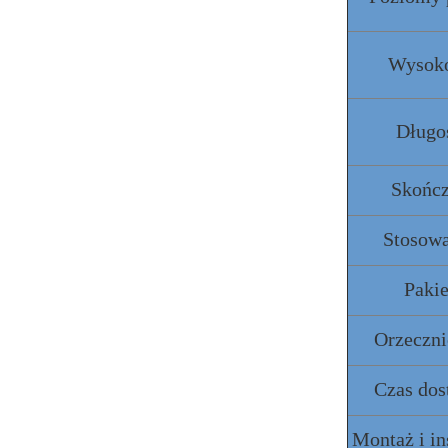
Wysok
Długo
Skońc
Stosow
Pakie
Orzeczn
Czas dos
Montaż i in