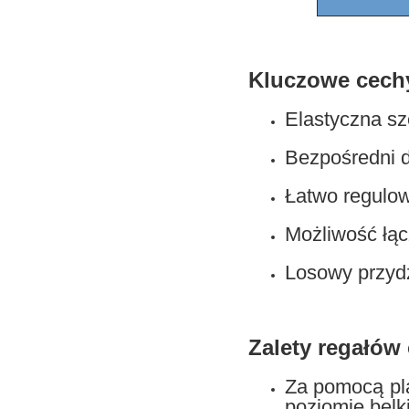
Kluczowe cechy
Elastyczna sz
Bezpośredni 
Łatwo regulo
Możliwość łąc
Losowy przydz
Zalety regałów 
Za pomocą pl
poziomie belki