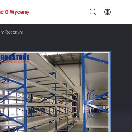
ić O Wycenę
iem Ręcznym