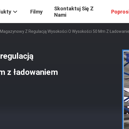
Skontaktuj Się Z
dukty
Filmy
Popros
Nami
ł Magazynowy Z Regulacją Wysokości O Wysokości 50 Mm Z Ładowan
regulacją
m z ładowaniem