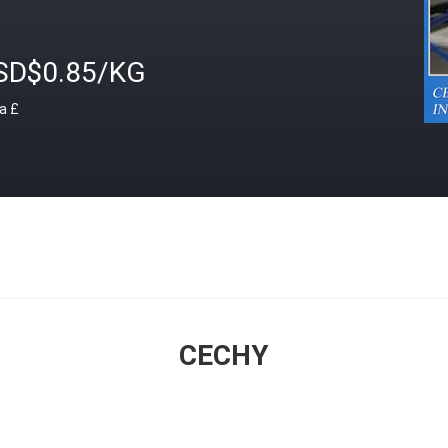
SD$0.85/KG
a £
CECHY