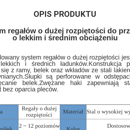
OPIS PRODUKTU
m regałów o dużej rozpiętości do p
o lekkim i średnim obciążeniu
lowany system regałów o dużej rozpiętości je
lekkich i średnich ładunków.Konstrukcja p
 się z ramy, belek oraz wkładów ze stali laki
wnianych.Słupki są perforowane w odstęp
canie belek.Zwężane haki zapewniają st
t bez oparcia pleców.
Regały o dużej
a
Materiał
Stal o wysokiej w
rozpiętości
2 ~ 12 poziomów
Dostosow
półek
Kolor