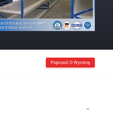
Poprosić O Wycenę