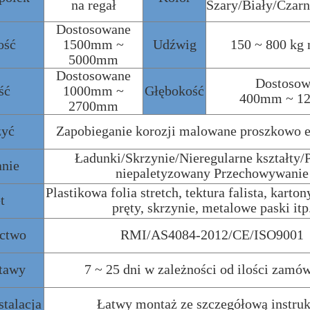
na regał
Szary/Biały/Czarn
Dostosowane
ość
1500mm ~
Udźwig
150 ~ 800 kg 
5000mm
Dostosowane
Dostosow
ść
1000mm ~
Głębokość
400mm ~ 1
2700mm
zyć
Zapobieganie korozji malowane proszkowo
Ładunki/Skrzynie/Nieregularne kształty/
anie
niepaletyzowany Przechowywanie
Plastikowa folia stretch, tektura falista, karto
t
pręty, skrzynie, metalowe paski itp
ictwo
RMI/AS4084-2012/CE/ISO9001
tawy
7 ~ 25 dni w zależności od ilości zamó
stalacja
Łatwy montaż ze szczegółową instruk