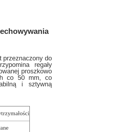
rzechowywania
st przeznaczony do
rzypomina regały
erowanej proszkowo
ach co 50 mm, co
abilną i sztywną
ytrzymałości
ane