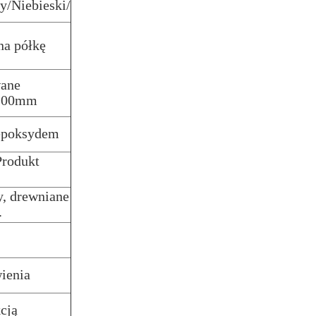
y/Niebieski/
na półkę
ane
200mm
 epoksydem
Produkt
ny, drewniane
.
wienia
cją