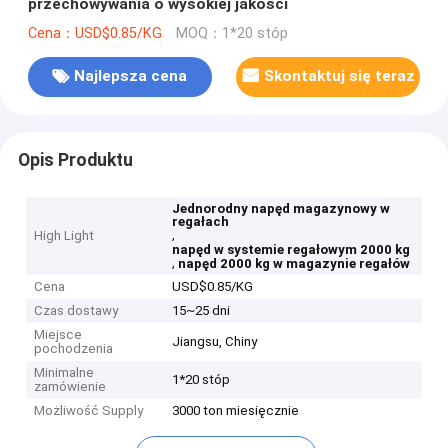
przechowywania o wysokiej jakości
Cena：USD$0.85/KG
MOQ：1*20 stóp
Najlepsza cena
Skontaktuj się teraz
Opis Produktu
Jednorodny napęd magazynowy w
regałach
,
High Light
napęd w systemie regałowym 2000 kg
,
napęd 2000 kg w magazynie regałów
Cena
USD$0.85/KG
Czas dostawy
15~25 dni
Miejsce
Jiangsu, Chiny
pochodzenia
Minimalne
1*20 stóp
zamówienie
Możliwość Supply
3000 ton miesięcznie