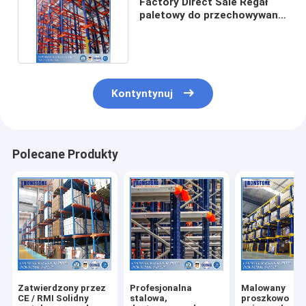
Factory Direct Sale Regał
paletowy do przechowywania
o wysokiej jakości
Kontyntynuj
Polecane Produkty
Zatwierdzony przez
Profesjonalna
Malowany
CE / RMI Solidny
stalowa,
proszkowo