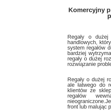
Komercyjny pr
p
Regały o dużej 
handlowych, który
system regałów d
bardziej wytrzym
regały o dużej ro
rozwiązanie prob
Regały o dużej ro
ale łatwego do re
klientów ze skl
regałów wewn
nieograniczone.J
front lub malując 