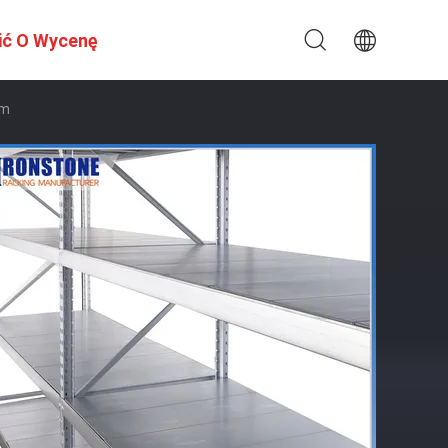
ić O Wycenę
em