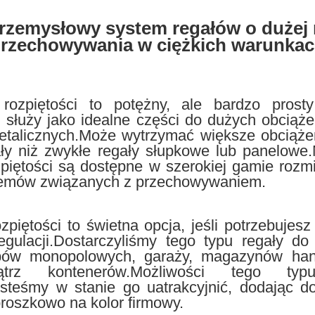
zemysłowy system regałów o dużej 
rzechowywania w ciężkich warunka
rozpiętości to potężny, ale bardzo prost
 służy jako idealne części do dużych obciąż
etalicznych.Może wytrzymać większe obciążen
ały niż zwykłe regały słupkowe lub panelowe
zpiętości są dostępne w szerokiej gamie rozm
lemów związanych z przechowywaniem.
zpiętości to świetna opcja, jeśli potrzebuje
gulacji.Dostarczyliśmy tego typu regały do 
epów monopolowych, garaży, magazynów ha
ątrz kontenerów.Możliwości tego ty
esteśmy w stanie go uatrakcyjnić, dodając d
proszkowo na kolor firmowy.