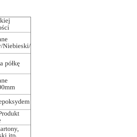
kiej
ści
ane
/Niebieski/
a półkę
ane
200mm
 epoksydem
Produkt
e
kartony,
ki itp.