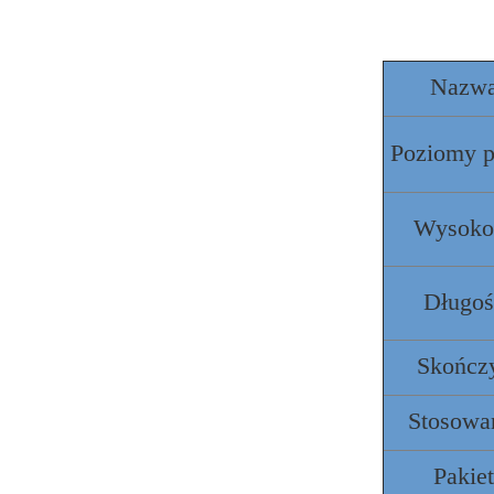
Nazw
Poziomy p
Wysoko
Długoś
Skończ
Stosowa
Pakiet