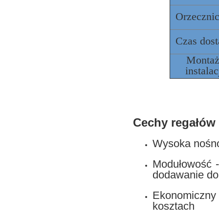
Orzeczni
Czas dos
Montaż
instalac
Cechy regałów 
Wysoka nośnoś
Modułowość - 
dodawanie do
Ekonomiczny
kosztach