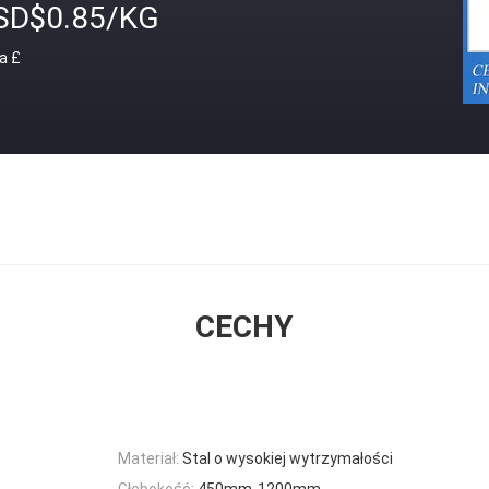
SD$0.85/KG
a £
CECHY
Materiał:
Stal o wysokiej wytrzymałości
Głębokość:
450mm-1200mm