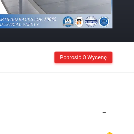
Poprosić O Wycenę