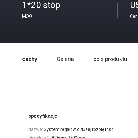
1*20 stóp
U
MOQ
Cen
cechy
Galeria
opis produktu
specyfikacje
Nazwa:
System regałów o dużej rozpiętości
Wysokość:
900mm-2700mm