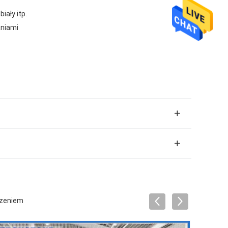
iały itp.
niami
szeniem