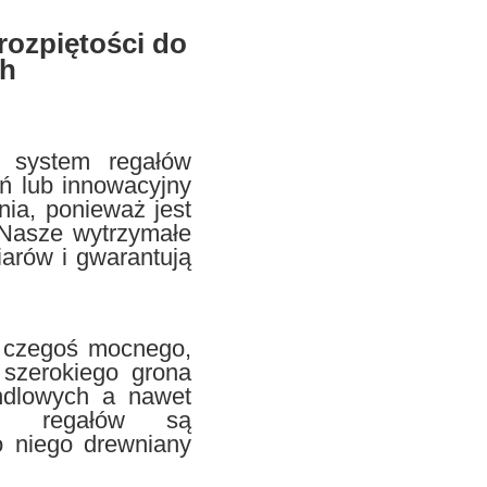
rozpiętości do
ch
y system regałów
eń lub innowacyjny
ia, ponieważ jest
.Nasze wytrzymałe
iarów i gwarantują
sz czegoś mocnego,
​​szerokiego grona
ndlowych a nawet
pu regałów są
o niego drewniany