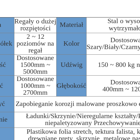
Stal o wyso
Regały o dużej
a
Materiał
rozpiętości
wytrzymało
2 ~ 12
Dostosow
ółek
poziomów na
Kolor
Szary/Biały/Czarny
regał
Dostosowane
ść
1500mm ~
Udźwig
150 ~ 800 kg n
5000mm
Dostosowane
Dostosow
ć
1000mm ~
Głębokość
400mm ~ 1
2700mm
yć
Zapobieganie korozji malowane proszkowo
Ładunki/Skrzynie/Nieregularne kształty/
nie
niepaletyzowany Przechowywani
Plastikowa folia stretch, tektura falista, 
drewniane pręty, skrzynie, metalowe pas