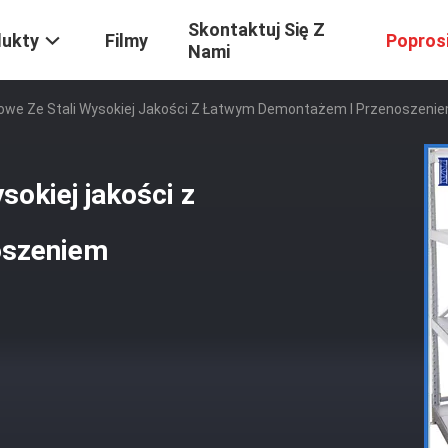
Skontaktuj Się Z
dukty
Filmy
Popros
Nami
owe Ze Stali Wysokiej Jakości Z Łatwym Demontażem I Przenoszeni
sokiej jakości z
oszeniem