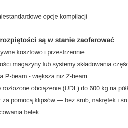
iestandardowe opcje kompilacji
 rozpiętości są w stanie zaoferować
ywne kosztowo i przestrzennie
kości magazyny lub systemy składowania częśc
ła P-beam - większa niż Z-beam
rozłożone obciążenie (UDL) do 600 kg na pół
 za pomocą klipsów — bez śrub, nakrętek i śr
cowania belek